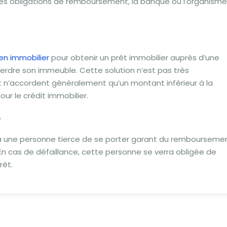
 à ses obligations de remboursement, la banque ou l’organisme
en immobilier
pour obtenir un prêt immobilier auprès d’une
perdre son immeuble. Cette solution n’est pas très
 n’accordent généralement qu’un montant inférieur à la
ur le crédit immobilier.
e
 à une personne tierce de se porter garant du rembourseme
En cas de défaillance, cette personne se verra obligée de
rêt.