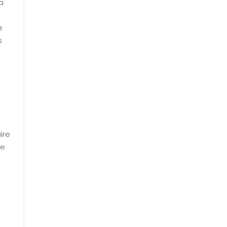
a
e
s
ire
pe