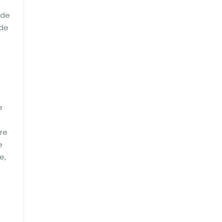
 de
 de
e
re
e
e,